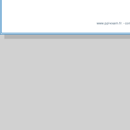
www.ppl-exam.fr. - co