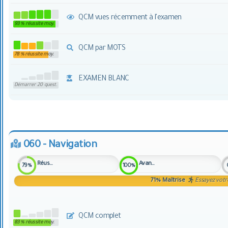
QCM vues récemment à l'examen
93 % réussite moy.
QCM par MOTS
78 % réussite moy.
EXAMEN BLANC
Démarrer 20 quest.
060 - Navigation
Réussite
Avancement
79%
100%
71%
Maîtrise
Essayez votr
QCM complet
83 % réussite moy.