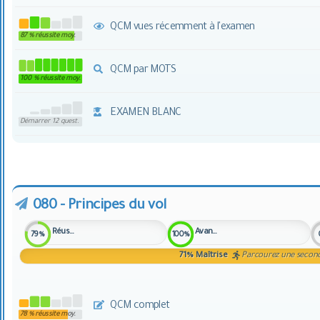
QCM vues récemment à l'examen
87 % réussite moy.
QCM par MOTS
100 % réussite moy.
EXAMEN BLANC
Démarrer 12 quest.
080 - Principes du vol
Réussite
Avancement
79%
100%
71%
Maîtrise
Parcourez une seconde
QCM complet
78 % réussite moy.