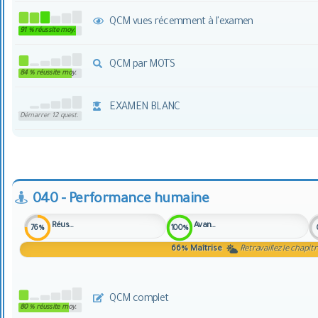
QCM vues récemment à l'examen
91 % réussite moy.
QCM par MOTS
84 % réussite moy.
EXAMEN BLANC
Démarrer 12 quest.
040 - Performance humaine
Réussite
Avancement
76%
100%
66%
Maîtrise
Retravaillez le chapit
QCM complet
80 % réussite moy.