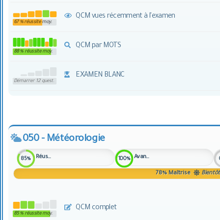
QCM vues récemment à l'examen
67 % réussite moy.
QCM par MOTS
88 % réussite moy.
EXAMEN BLANC
Démarrer 12 quest.
050 - Météorologie
Réussite
Avancement
85%
100%
78%
Maîtrise
Bientôt
QCM complet
85 % réussite moy.