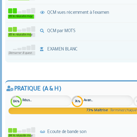
QCM vues récemment à l'examen
95 % réussite moy.
QCM par MOTS
85 % réussite moy.
EXAMEN BLANC
Démarrer 8 quest.
PRATIQUE (A & H)
Réussite
Avancement
84%
74%
73%
Maîtrise
Terminez chaque
Ecoute de bande son
84 % réussite moy.