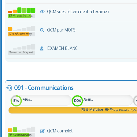
QCM vues récemment à l'examen
85 % réussite moy.
QCM par MOTS
77 % réussite moy.
EXAMEN BLANC
Démarrer 12 quest.
091 - Communications
Réussite
Avancement
81%
100%
75%
Maîtrise
Progressez un peu
QCM complet
79 % réussite moy.