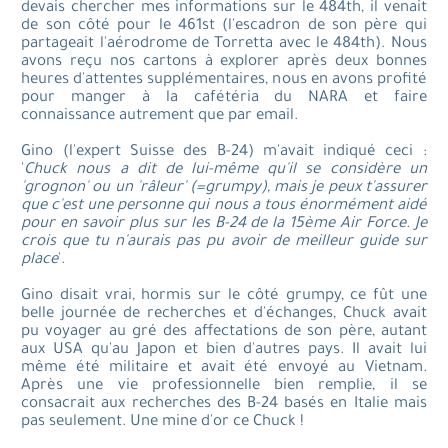
devais chercher mes informations sur le 484th, il venait
de son côté pour le 461st (l'escadron de son père qui
partageait l'aérodrome de Torretta avec le 484th). Nous
avons reçu nos cartons à explorer après deux bonnes
heures d'attentes supplémentaires, nous en avons profité
pour manger à la cafétéria du NARA et faire
connaissance autrement que par email.
Gino (l'expert Suisse des B-24) m'avait indiqué ceci :
'
Chuck nous a dit de lui-même qu'il se considère un
'grognon' ou un 'râleur' (=grumpy), mais je peux t'assurer
que c'est une personne qui nous a tous énormément aidé
pour en savoir plus sur les B-24 de la 15ème Air Force. Je
crois que tu n'aurais pas pu avoir de meilleur guide sur
place
'.
Gino disait vrai, hormis sur le côté grumpy, ce fût une
belle journée de recherches et d'échanges, Chuck avait
pu voyager au gré des affectations de son père, autant
aux USA qu'au Japon et bien d'autres pays. Il avait lui
même été militaire et avait été envoyé au Vietnam.
Après une vie professionnelle bien remplie, il se
consacrait aux recherches des B-24 basés en Italie mais
pas seulement. Une mine d'or ce Chuck !