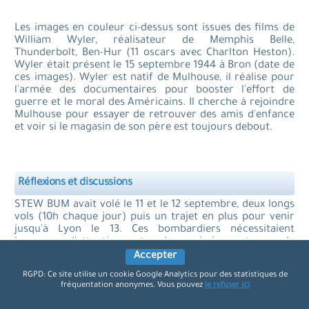
Les images en couleur ci-dessus sont issues des films de
William Wyler, réalisateur de Memphis Belle,
Thunderbolt, Ben-Hur (11 oscars avec Charlton Heston).
Wyler était présent le 15 septembre 1944 à Bron (date de
ces images). Wyler est natif de Mulhouse, il réalise pour
l'armée des documentaires pour booster l'effort de
guerre et le moral des Américains. Il cherche à rejoindre
Mulhouse pour essayer de retrouver des amis d'enfance
et voir si le magasin de son père est toujours debout.
Réflexions et discussions
STEW BUM avait volé le 11 et le 12 septembre, deux longs
vols (10h chaque jour) puis un trajet en plus pour venir
jusqu'à Lyon le 13. Ces bombardiers nécessitaient
beaucoup d'attention entre deux missions, et pour le
coup, les équipes de maintenance étaient déjà employées
Accepter
à accompagner des vols de ravitaillements et les nuits
RGPD: Ce site utilise un cookie Google Analytics pour des statistiques de
étaient courtes pour s'assurer d'un minimum d'entretien
fréquentation anonymes. Vous pouvez
le refuser ici
avant la mission suivante.
Une panne mécanique est donc une option probable