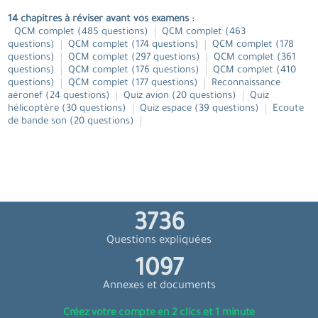
14 chapitres à réviser avant vos examens :
QCM complet
(485 questions)
QCM complet
(463
questions)
QCM complet
(174 questions)
QCM complet
(178
questions)
QCM complet
(297 questions)
QCM complet
(361
questions)
QCM complet
(176 questions)
QCM complet
(410
questions)
QCM complet
(177 questions)
Reconnaissance
aéronef
(24 questions)
Quiz avion
(20 questions)
Quiz
hélicoptère
(30 questions)
Quiz espace
(39 questions)
Ecoute
de bande son
(20 questions)
3976
Questions expliquées
1167
Annexes et documents
Créez votre compte en 2 clics et 1 minute