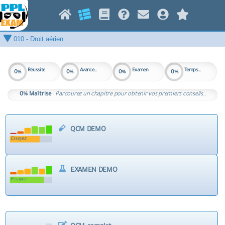
PPL-A
PPL-H
Réussite
Avancement
Examen
Temps 00h00
0%
0%
0%
0%
0%
Maîtrise
Parcourez un chapitre pour obtenir vos premiers conseils..
QCM DEMO
Essayez..
EXAMEN DEMO
Essayez..