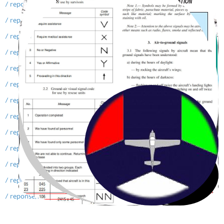
/ reponse,88-obtention-civil
/ reponse,89-validation-vol
/ reponse,90-examen-easa
/ reponse,91-niveau-sep
/ reponse,92-diplome-meteo
/ reponse,93-candidat-cessna
/ reponse,94-exercice-avion
/ reponse,95-attestation-helicoptere
/ reponse,96-instruction-professionnel
/ reponse,97-obtention-civil
/ reponse,98-validation-vol
/ reponse,99-diplome-meteo
/ reponse,100-examen-easa