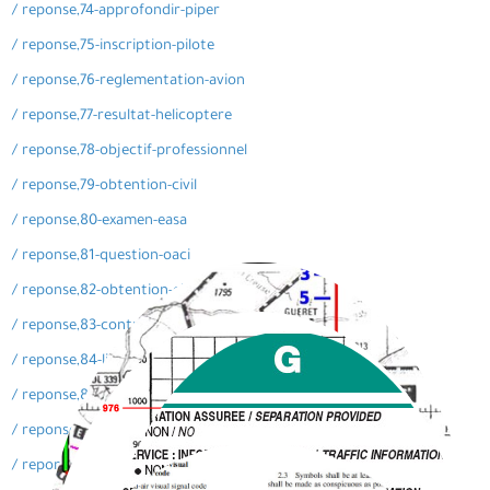
/ reponse,74-approfondir-piper
/ reponse,75-inscription-pilote
/ reponse,76-reglementation-avion
/ reponse,77-resultat-helicoptere
/ reponse,78-objectif-professionnel
/ reponse,79-obtention-civil
/ reponse,80-examen-easa
/ reponse,81-question-oaci
/ reponse,82-obtention-civil
/ reponse,83-controle-atterrissage
/ reponse,84-licence-diamond
/ reponse,85-connaissances-avion
/ reponse,86-comprendre-helicoptere
/ reponse,87-objectif-professionnel