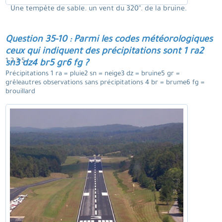
Une tempête de sable. un vent du 320°. de la bruine.
Question 35-10 : Parmi les codes météorologiques
ceux qui indiquent des précipitations sont 1 ra2
1 2 3 5.
sn3 dz4 br5 gr6 fg ?
Précipitations 1 ra = pluie2 sn = neige3 dz = bruine5 gr =
grêleautres observations sans précipitations 4 br = brume6 fg =
brouillard