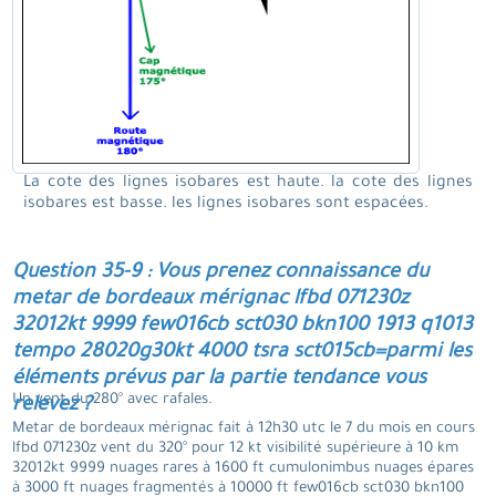
La cote des lignes isobares est haute. la cote des lignes
isobares est basse. les lignes isobares sont espacées.
Question 35-9 : Vous prenez connaissance du
metar de bordeaux mérignac lfbd 071230z
32012kt 9999 few016cb sct030 bkn100 1913 q1013
tempo 28020g30kt 4000 tsra sct015cb=parmi les
éléments prévus par la partie tendance vous
Un vent du 280° avec rafales.
relevez ?
Metar de bordeaux mérignac fait à 12h30 utc le 7 du mois en cours
lfbd 071230z vent du 320° pour 12 kt visibilité supérieure à 10 km
32012kt 9999 nuages rares à 1600 ft cumulonimbus nuages épares
à 3000 ft nuages fragmentés à 10000 ft few016cb sct030 bkn100