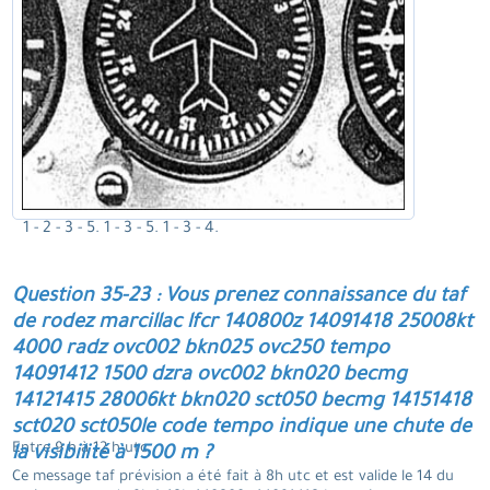
1 - 2 - 3 - 5. 1 - 3 - 5. 1 - 3 - 4.
Question 35-23 : Vous prenez connaissance du taf
de rodez marcillac lfcr 140800z 14091418 25008kt
4000 radz ovc002 bkn025 ovc250 tempo
14091412 1500 dzra ovc002 bkn020 becmg
14121415 28006kt bkn020 sct050 becmg 14151418
sct020 sct050le code tempo indique une chute de
Entre 9 h à 12 h utc.
la visibilité à 1500 m ?
Ce message taf prévision a été fait à 8h utc et est valide le 14 du