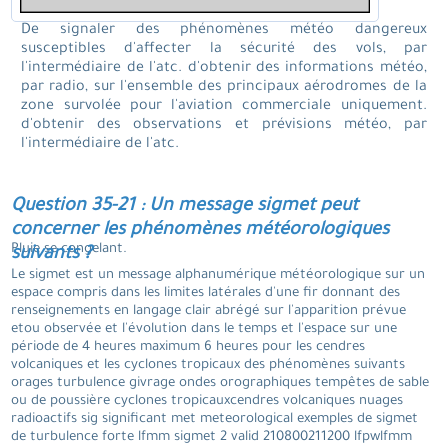
De signaler des phénomènes météo dangereux
susceptibles d'affecter la sécurité des vols, par
l'intermédiaire de l'atc. d'obtenir des informations météo,
par radio, sur l'ensemble des principaux aérodromes de la
zone survolée pour l'aviation commerciale uniquement.
d'obtenir des observations et prévisions météo, par
l'intermédiaire de l'atc.
Question 35-21 : Un message sigmet peut
concerner les phénomènes météorologiques
Pluie se congelant.
suivants ?
Le sigmet est un message alphanumérique météorologique sur un
espace compris dans les limites latérales d'une fir donnant des
renseignements en langage clair abrégé sur l'apparition prévue
etou observée et l'évolution dans le temps et l'espace sur une
période de 4 heures maximum 6 heures pour les cendres
volcaniques et les cyclones tropicaux des phénomènes suivants
orages turbulence givrage ondes orographiques tempêtes de sable
ou de poussière cyclones tropicauxcendres volcaniques nuages
radioactifs sig significant met meteorological exemples de sigmet
de turbulence forte lfmm sigmet 2 valid 210800211200 lfpwlfmm