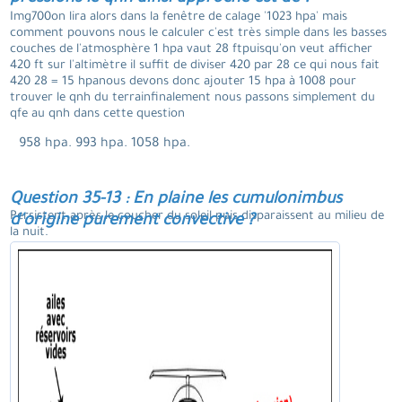
Img700on lira alors dans la fenêtre de calage '1023 hpa' mais
comment pouvons nous le calculer c'est très simple dans les basses
couches de l'atmosphère 1 hpa vaut 28 ftpuisqu'on veut afficher
420 ft sur l'altimètre il suffit de diviser 420 par 28 ce qui nous fait
420 28 = 15 hpanous devons donc ajouter 15 hpa à 1008 pour
trouver le qnh du terrainfinalement nous passons simplement du
qfe au qnh dans cette question
958 hpa. 993 hpa. 1058 hpa.
Question 35-13 : En plaine les cumulonimbus
Persistent après le coucher du soleil puis disparaissent au milieu de
d'origine purement convective ?
la nuit.