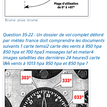
Bruine. pluie. brume.
Question 35-22 : Un dossier de vol complet délivré
par météo france doit comprendre les documents
suivants 1 carte temsi2 carte des vents à 950 hpa
850 hpa et 700 hpa3 messages taf et metar4
images satellites des dernières 24 heures5 carte
1 2 3.
des vents à 1013 hpa 950 hpa et 850 hpa ?