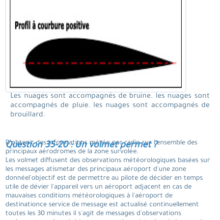
Les nuages sont accompagnés de bruine. les nuages sont
accompagnés de pluie. les nuages sont accompagnés de
brouillard.
D'obtenir des informations météo par radio sur l'ensemble des
Question 35-20 : Un volmet permet ?
principaux aérodromes de la zone survolée.
Les volmet diffusent des observations météorologiques basées sur
les messages atismetar des principaux aéroport d'une zone
donnéel'objectif est de permettre au pilote de décider en temps
utile de dévier l'appareil vers un aéroport adjacent en cas de
mauvaises conditions météorologiques à l'aéroport de
destinationce service de message est actualisé continuellement
toutes les 30 minutes il s'agit de messages d'observations