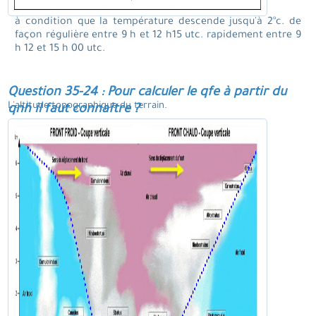
à condition que la température descende jusqu'à 2°c. de
façon régulière entre 9 h et 12 h15 utc. rapidement entre 9
h 12 et 15 h 00 utc.
Question 35-24 : Pour calculer le qfe à partir du
L'altitude topographique du terrain.
qnh il faut connaître ?