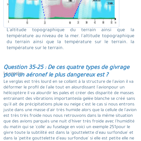
L'altitude topographique du terrain ainsi que la
température au niveau de la mer. l'altitude topographique
du terrain ainsi que la température sur le terrain. la
température sur le terrain.
Question 35-25 : De ces quatre types de givrage
Le verglas.
pour un aéronef le plus dangereux est ?
Le verglas est très lourd en se collant à la structure de l'avion il va
déformer le profil de l'aile tout en alourdissant l'avionpour un
hélicoptère il va alourdir les pales et créer des disparité de masses
entrainant des vibrations importantesla gelée blanche se créé sans
qu'il ait de précipitations pluie ou neige c'est le cas si nous entrons
juste dans une masse d'air très humide alors que la cellule de l'avion
est très très froide nous nous retrouvons dans la même situation
que des avions parqués une nuit d'hiver très froide avec l'humidité
du matin qui se 'colle' au fuselage en voici un exemple 251pour le
givre toute la subtilité est dans la 'gouttelette d'eau surfondue' et
dans la 'petite gouttelette d'eau surfondue' si elle est petite elle ne