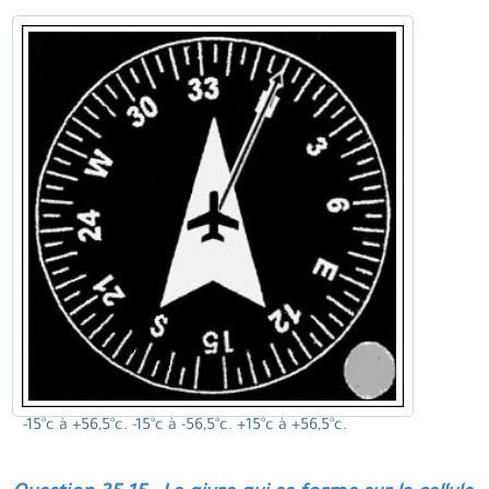
-15°c à +56,5°c. -15°c à -56,5°c. +15°c à +56,5°c.