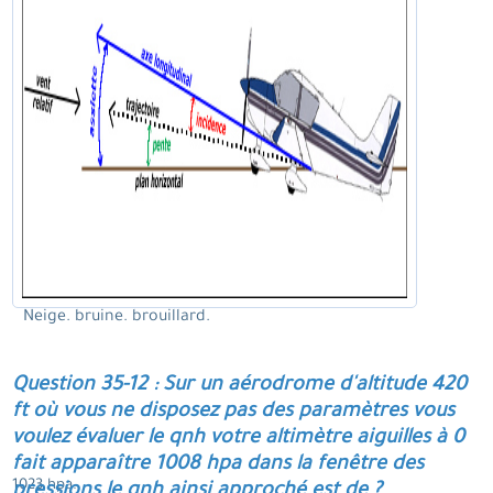
Neige. bruine. brouillard.
Question 35-12 : Sur un aérodrome d'altitude 420
ft où vous ne disposez pas des paramètres vous
voulez évaluer le qnh votre altimètre aiguilles à 0
fait apparaître 1008 hpa dans la fenêtre des
1023 hpa.
pressions le qnh ainsi approché est de ?