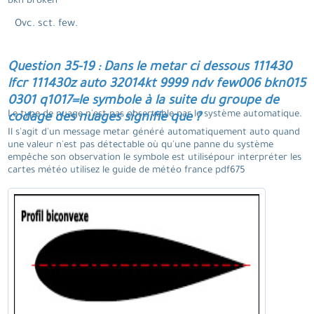
bkn broken
Ovc. sct. few.
Question 35-19 : Dans le metar ci dessous 111430
lfcr 111430z auto 32014kt 9999 ndv few006 bkn015
0301 q1017=le symbole à la suite du groupe de
Le type de nuage n'est pas observable par le système automatique.
codage des nuages signifie que ?
Il s'agit d'un message metar généré automatiquement auto quand
une valeur n'est pas détectable où qu'une panne du système
empêche son observation le symbole est utilisépour interpréter les
cartes météo utilisez le guide de météo france pdf675