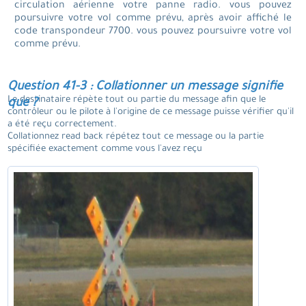
circulation aérienne votre panne radio. vous pouvez
poursuivre votre vol comme prévu, après avoir affiché le
code transpondeur 7700. vous pouvez poursuivre votre vol
comme prévu.
Question 41-3 : Collationner un message signifie
Le destinataire répète tout ou partie du message afin que le
que ?
contrôleur ou le pilote à l'origine de ce message puisse vérifier qu'il
a été reçu correctement.
Collationnez read back répétez tout ce message ou la partie
spécifiée exactement comme vous l'avez reçu