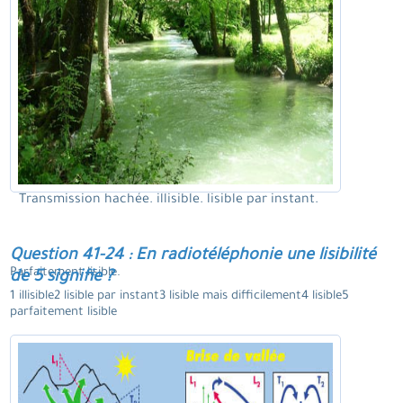
Transmission hachée. illisible. lisible par instant.
Question 41-24 : En radiotéléphonie une lisibilité
Parfaitement lisible.
de 5 signifie ?
1 illisible2 lisible par instant3 lisible mais difficilement4 lisible5
parfaitement lisible