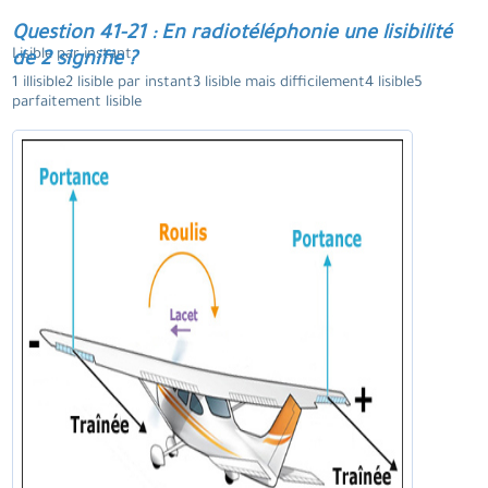
Question 41-21 : En radiotéléphonie une lisibilité
Lisible par instant.
de 2 signifie ?
1 illisible2 lisible par instant3 lisible mais difficilement4 lisible5
parfaitement lisible