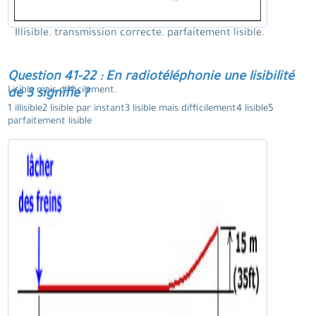
Illisible. transmission correcte. parfaitement lisible.
Question 41-22 : En radiotéléphonie une lisibilité
Lisible mais difficilement.
de 3 signifie ?
1 illisible2 lisible par instant3 lisible mais difficilement4 lisible5
parfaitement lisible