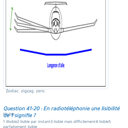
Zodiac. zigzag. zero.
Question 41-20 : En radiotéléphonie une lisibilité
Illisible.
de 1 signifie ?
1 illisible2 lisible par instant3 lisible mais difficilement4 lisible5
parfaitement lisible