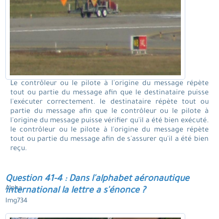
Le contrôleur ou le pilote à l'origine du message répète
tout ou partie du message afin que le destinataire puisse
l'exécuter correctement. le destinataire répète tout ou
partie du message afin que le contrôleur ou le pilote à
l'origine du message puisse vérifier qu'il a été bien exécuté.
le contrôleur ou le pilote à l'origine du message répète
tout ou partie du message afin de s'assurer qu'il a été bien
reçu.
Question 41-4 : Dans l'alphabet aéronautique
Alpha.
international la lettre a s'énonce ?
Img734