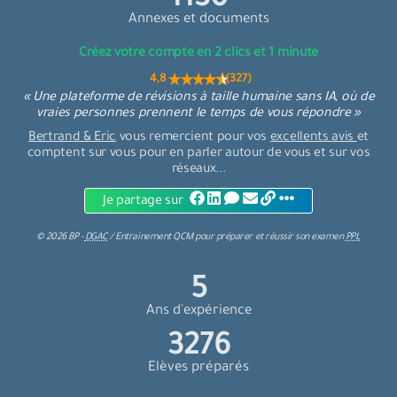
1242
Annexes et documents
Créez votre compte en 2 clics et 1 minute
4,8 (327)
« Une plateforme de révisions à taille humaine sans IA, où de
vraies personnes prennent le temps de vous répondre »
Bertrand & Eric
vous remercient pour vos
excellents avis
et
comptent sur vous pour en parler autour de vous et sur vos
réseaux...
Je partage sur
©
2026
BP -
DGAC
/
Entrainement QCM
pour
préparer et réussir son examen
PPL
6
Ans d'expérience
3600
Elèves préparés