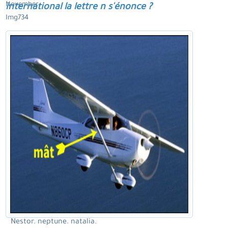
November.
international la lettre n s'énonce ?
Img734
Nestor. neptune. natalia.