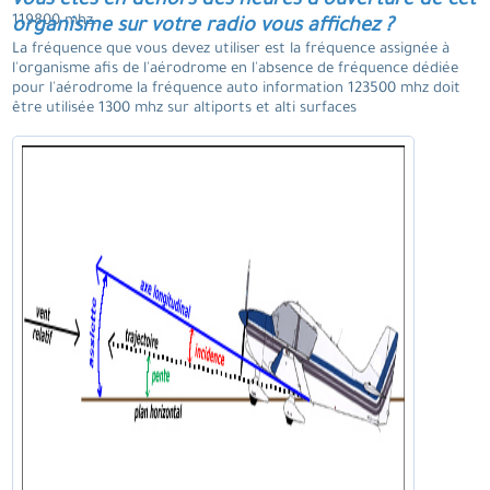
vous êtes en dehors des heures d'ouverture de cet
119800 mhz.
organisme sur votre radio vous affichez ?
La fréquence que vous devez utiliser est la fréquence assignée à
l'organisme afis de l'aérodrome en l'absence de fréquence dédiée
pour l'aérodrome la fréquence auto information 123500 mhz doit
être utilisée 1300 mhz sur altiports et alti surfaces