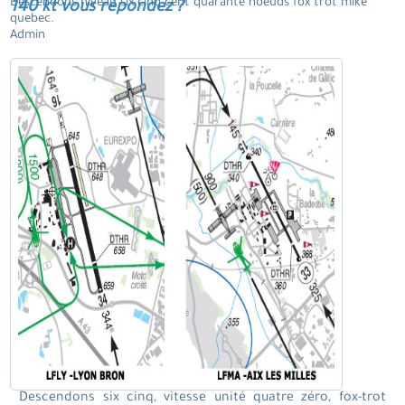
Descendons niveau six cinq cent quarante noeuds fox trot mike
140 kt vous répondez ?
quebec.
Admin
Descendons six cinq, vitesse unité quatre zéro, fox-trot