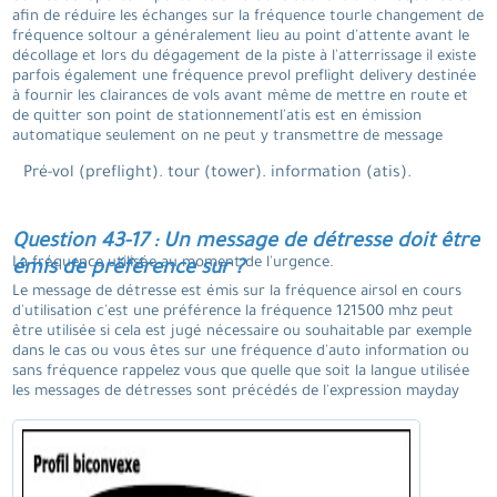
afin de réduire les échanges sur la fréquence tourle changement de
fréquence soltour a généralement lieu au point d'attente avant le
décollage et lors du dégagement de la piste à l'atterrissage il existe
parfois également une fréquence prevol preflight delivery destinée
à fournir les clairances de vols avant même de mettre en route et
de quitter son point de stationnementl'atis est en émission
automatique seulement on ne peut y transmettre de message
Pré-vol (preflight). tour (tower). information (atis).
Question 43-17 : Un message de détresse doit être
La fréquence utilisée au moment de l'urgence.
émis de préférence sur ?
Le message de détresse est émis sur la fréquence airsol en cours
d'utilisation c'est une préférence la fréquence 121500 mhz peut
être utilisée si cela est jugé nécessaire ou souhaitable par exemple
dans le cas ou vous êtes sur une fréquence d'auto information ou
sans fréquence rappelez vous que quelle que soit la langue utilisée
les messages de détresses sont précédés de l'expression mayday