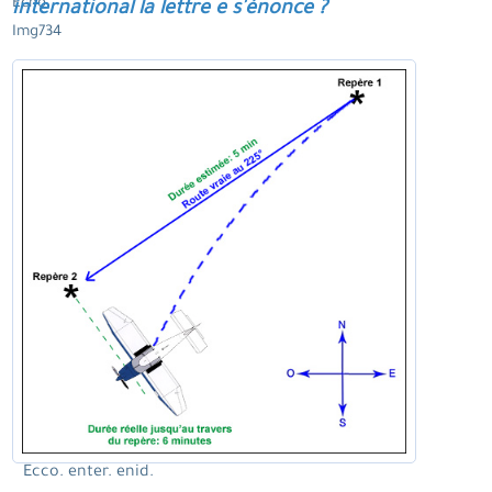
Echo.
international la lettre e s'énonce ?
Img734
Ecco. enter. enid.