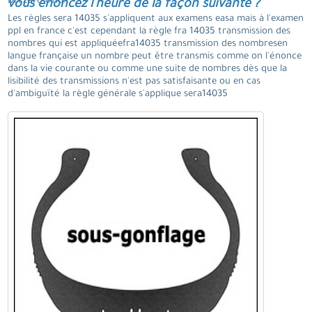
Dix zéro cinq.
vous énoncez l'heure de la façon suivante ?
Les règles sera 14035 s'appliquent aux examens easa mais à l'examen
ppl en france c'est cependant la règle fra 14035 transmission des
nombres qui est appliquéefra14035 transmission des nombresen
langue française un nombre peut être transmis comme on l'énonce
dans la vie courante ou comme une suite de nombres dès que la
lisibilité des transmissions n'est pas satisfaisante ou en cas
d'ambiguïté la règle générale s'applique sera14035