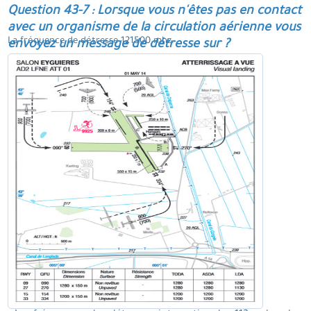
Question 43-7 : Lorsque vous n'êtes pas en contact
avec un organisme de la circulation aérienne vous
La fréquence de détresse 121500 mhz.
envoyez un message de détresse sur ?