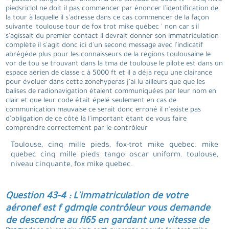
piedsriclol ne doit il pas commencer par énoncer l'identification de
la tour à laquelle il s'adresse dans ce cas commencer de la façon
suivante 'toulouse tour de fox trot mike québec ' non car s'il
s'agissait du premier contact il devrait donner son immatriculation
complète il s'agit donc ici d'un second message avec l'indicatif
abrégéde plus pour les connaisseurs de la régions toulousaine le
vor de tou se trouvant dans la tma de toulouse le pilote est dans un
espace aérien de classe c à 5000 ft et il a déjà reçu une clairance
pour évoluer dans cette zonehyperas j'ai lu ailleurs que que les
balises de radionavigation étaient communiquées par leur nom en
clair et que leur code était épelé seulement en cas de
communication mauvaise ce serait donc erroné il n'existe pas
d'obligation de ce côté là l'important étant de vous faire
comprendre correctement par le contrôleur
Toulouse, cinq mille pieds, fox-trot mike quebec. mike
quebec cinq mille pieds tango oscar uniform. toulouse,
niveau cinquante, fox mike quebec.
Question 43-4 : L'immatriculation de votre
aéronef est f gdmqle contrôleur vous demande
de descendre au fl65 en gardant une vitesse de