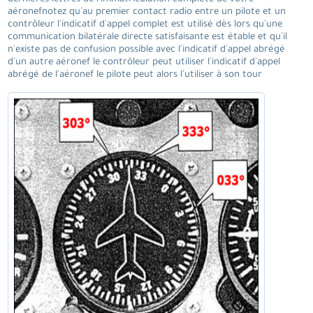
aéronefnotez qu'au premier contact radio entre un pilote et un
contrôleur l'indicatif d'appel complet est utilisé dès lors qu'une
communication bilatérale directe satisfaisante est étable et qu'il
n'existe pas de confusion possible avec l'indicatif d'appel abrégé
d'un autre aéronef le contrôleur peut utiliser l'indicatif d'appel
abrégé de l'aéronef le pilote peut alors l'utiliser à son tour