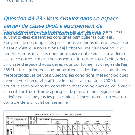
Vdf. afis. sre.
Question 43-23 : Vous évoluez dans un espace
aérien de classe dvotre équipement de
Vous devez atterrir sur l'aérodrome approprié le plus proche en
radiocommunication tombe en panne ?
suivant si elles existent les consignes particulières publiées.
Pboyance je ne comprends pas si nous évoluons dans un espace de
classe d c'est que nous avons déjà obtenu une clairance pour y
pénétrer nous devrions donc poursuivre notre vol selon la dernière
clairance obtenue merci de vos explications non vous évoluez dans
un classe d'espace d vous devez vous conformer aux règles de l'air
36521 interruption des communications radio dans les conditions
météorologiques de vol à vuedans les conditions météorologiques
de vol à vue l'aéronef a affiche le code transpondeur 7600 b
poursuit son vol dans les conditions météorologiques de vol à vue c
atterrit sur l'aérodrome approprié le plus proche d signale son
arrivée par les moyens les plus rapides à l'organisme intéressé du
contrôle de la circulation aérienne