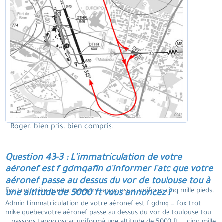
Roger. bien pris. bien compris.
Question 43-3 : L'immatriculation de votre
aéronef est f gdmqafin d'informer l'atc que votre
aéronef passe au dessus du vor de toulouse tou à
Fox trot mike quebec passons tango oscar uniform cinq mille pieds.
une altitude de 5000 ft vous annoncez ?
Admin l'immatriculation de votre aéronef est f gdmq = fox trot
mike quebecvotre aéronef passe au dessus du vor de toulouse tou
= passons tango oscar uniformà une altitude de 5000 ft = cinq mille