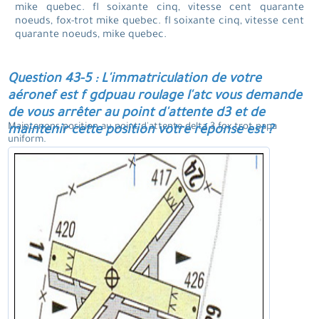
mike quebec. fl soixante cinq, vitesse cent quarante
noeuds, fox-trot mike quebec. fl soixante cinq, vitesse cent
quarante noeuds, mike quebec.
Question 43-5 : L'immatriculation de votre
aéronef est f gdpuau roulage l'atc vous demande
de vous arrêter au point d'attente d3 et de
Maintenons position au point d'attente delta 3 fox trot papa
maintenir cette position votre réponse est ?
uniform.