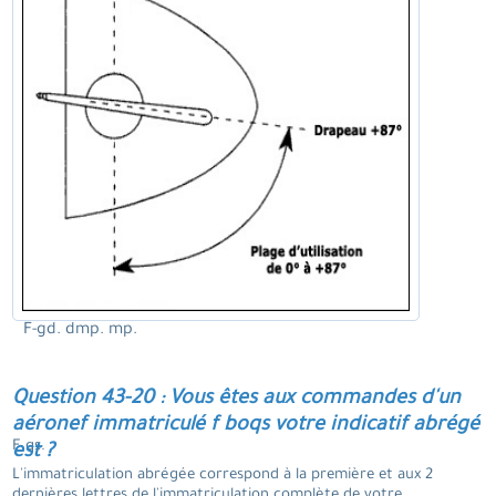
F-gd. dmp. mp.
Question 43-20 : Vous êtes aux commandes d'un
aéronef immatriculé f boqs votre indicatif abrégé
F qs.
est ?
L'immatriculation abrégée correspond à la première et aux 2
dernières lettres de l'immatriculation complète de votre