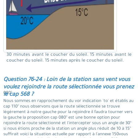
30 minutes avant le coucher du soleil. 15 minutes avant le
coucher du soleil. 15 minutes après le coucher du soleil.
Question 76-24 : Loin de la station sans vent vous
voulez rejoindre la route sélectionnée vous prenez
080°.
le cap 568 ?
Nous sommes en rapprochement du vor indication 'to' et établis au
cap 110° nous observons que la route sélectionnée se trouve
légèrement à notre gauche pour la rejoindre il faudra tourner vers
la gauche la proposition cap 080° est une bonne option pour
rejoindre la route sélectionné et l'intercepter sous un angle de 30°
si nous étions proche de la station un angle plus réduit de 10 à 15°
suffirait voici la situation actuelle par rapport à l'annexe 150vous