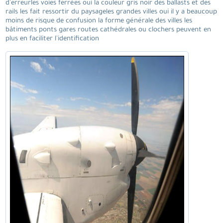
d'erreurles voies ferrées oui la couleur gris noir des ballasts et des
rails les fait ressortir du paysageles grandes villes oui il y a beaucoup
moins de risque de confusion la forme générale des villes les
bâtiments ponts gares routes cathédrales ou clochers peuvent en
plus en faciliter l'identification