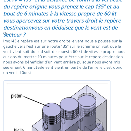
est rv = 135° et la distance de 10nm a la verticale
du repère origine vous prenez le cap 135° et au
bout de 6 minutes à la vitesse propre de 60 kt
vous apercevez sur votre travers droit le repère
destinationvous en déduisez que le vent est de
Ouest.
secteur ?
Img143le repère est sur notre droite le vent nous a poussé sur la
gauche vers l'est sur une route 135° sur le schéma on voit que le
vent vient soit du sud soit de l'ouesta 60 kt de vitesse propre nous
aurions du mettre 10 minutes pour être sur le repère destination
nous avons bénéficier d'un vent arrière puisque nous avons mis
seulement 6 minutesle vent vient en partie de l'arrière c'est donc
un vent d'0uest