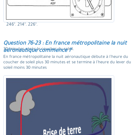
246°. 214°. 226°.
Question 76-23 : En france métropolitaine la nuit
30 minutes après le coucher du soleil.
aéronautique commence ?
En france métropolitaine la nuit aéronautique débute à l'heure du
coucher de soleil plus 30 minutes et se termine à l'heure du lever du
soleil moins 30 minutes