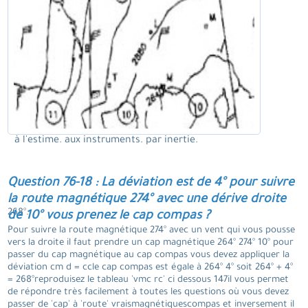
à l'estime. aux instruments. par inertie.
Question 76-18 : La déviation est de 4° pour suivre
la route magnétique 274° avec une dérive droite
268°.
de 10° vous prenez le cap compas ?
Pour suivre la route magnétique 274° avec un vent qui vous pousse
vers la droite il faut prendre un cap magnétique 264° 274° 10° pour
passer du cap magnétique au cap compas vous devez appliquer la
déviation cm d = ccle cap compas est égale à 264° 4° soit 264° + 4°
= 268°reproduisez le tableau 'vmc rc' ci dessous 147il vous permet
de répondre très facilement à toutes les questions où vous devez
passer de 'cap' à 'route' vraismagnétiquescompas et inversement il