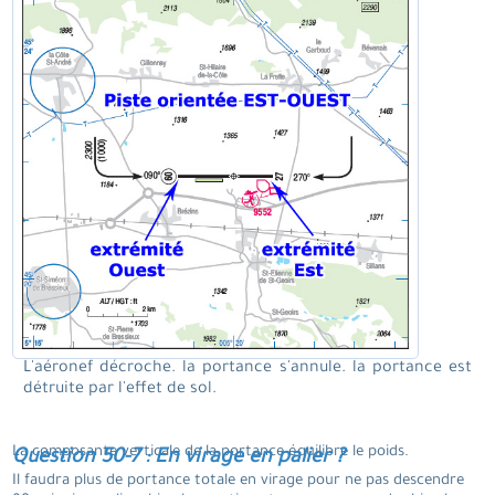
L'aéronef décroche. la portance s'annule. la portance est
détruite par l'effet de sol.
La composante verticale de la portance équilibre le poids.
Question 50-7 : En virage en palier ?
Il faudra plus de portance totale en virage pour ne pas descendre