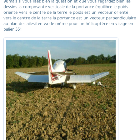
98mais si vous lisez bien la question et que vous regardez bien les
dessins la composante verticale de la portance équilibre le poids
orienté vers le centre de la terre le poids est un vecteur orienté
vers le centre de la terre la portance est un vecteur perpendiculaire
au plan des ailesil en va de même pour un hélicoptère en virage en
palier 351