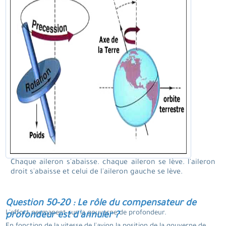
Chaque aileron s'abaisse. chaque aileron se lève. l'aileron
droit s'abaisse et celui de l'aileron gauche se lève.
Question 50-20 : Le rôle du compensateur de
L'effort permanent sur la gouverne de profondeur.
profondeur est d'annuler ?