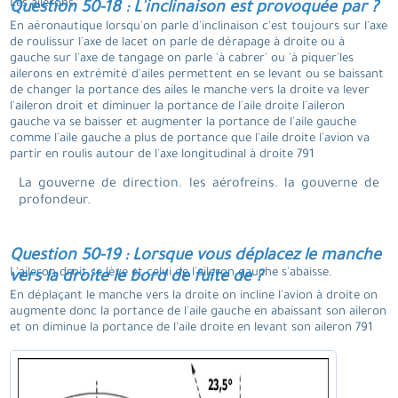
Les ailerons.
Question 50-18 : L'inclinaison est provoquée par ?
En aéronautique lorsqu'on parle d'inclinaison c'est toujours sur l'axe
de roulissur l'axe de lacet on parle de dérapage à droite ou à
gauche sur l'axe de tangage on parle 'à cabrer' ou 'à piquer'les
ailerons en extrémité d'ailes permettent en se levant ou se baissant
de changer la portance des ailes le manche vers la droite va lever
l'aileron droit et diminuer la portance de l'aile droite l'aileron
gauche va se baisser et augmenter la portance de l'aile gauche
comme l'aile gauche a plus de portance que l'aile droite l'avion va
partir en roulis autour de l'axe longitudinal à droite 791
La gouverne de direction. les aérofreins. la gouverne de
profondeur.
Question 50-19 : Lorsque vous déplacez le manche
L'aileron droit se lève et celui de l'aileron gauche s'abaisse.
vers la droite le bord de fuite de ?
En déplaçant le manche vers la droite on incline l'avion à droite on
augmente donc la portance de l'aile gauche en abaissant son aileron
et on diminue la portance de l'aile droite en levant son aileron 791