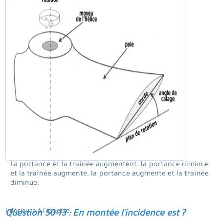
La portance et la traînée augmentent. la portance diminue
et la traînée augmente. la portance augmente et la traînée
diminue.
Inférieure à l'assiette.
Question 50-13 : En montée l'incidence est ?