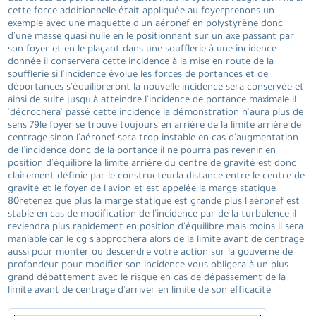
cette force additionnelle était appliquée au foyerprenons un
exemple avec une maquette d'un aéronef en polystyrène donc
d'une masse quasi nulle en le positionnant sur un axe passant par
son foyer et en le plaçant dans une soufflerie à une incidence
donnée il conservera cette incidence à la mise en route de la
soufflerie si l'incidence évolue les forces de portances et de
déportances s'équilibreront la nouvelle incidence sera conservée et
ainsi de suite jusqu'à atteindre l'incidence de portance maximale il
'décrochera' passé cette incidence la démonstration n'aura plus de
sens 79le foyer se trouve toujours en arrière de la limite arrière de
centrage sinon l'aéronef sera trop instable en cas d'augmentation
de l'incidence donc de la portance il ne pourra pas revenir en
position d'équilibre la limite arrière du centre de gravité est donc
clairement définie par le constructeurla distance entre le centre de
gravité et le foyer de l'avion et est appelée la marge statique
80retenez que plus la marge statique est grande plus l'aéronef est
stable en cas de modification de l'incidence par de la turbulence il
reviendra plus rapidement en position d'équilibre mais moins il sera
maniable car le cg s'approchera alors de la limite avant de centrage
aussi pour monter ou descendre votre action sur la gouverne de
profondeur pour modifier son incidence vous obligera à un plus
grand débattement avec le risque en cas de dépassement de la
limite avant de centrage d'arriver en limite de son efficacité