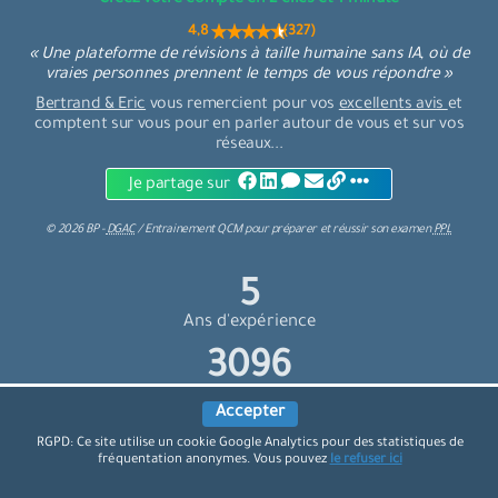
Créez votre compte en 2 clics et 1 minute
4,8 (327)
« Une plateforme de révisions à taille humaine sans IA, où de
vraies personnes prennent le temps de vous répondre »
Bertrand & Eric
vous remercient pour vos
excellents avis
et
comptent sur vous pour en parler autour de vous et sur vos
réseaux...
Je partage sur
©
2026
BP -
DGAC
/
Entrainement QCM
pour
préparer et réussir son examen
PPL
6
Ans d'expérience
3600
Elèves préparés
Accepter
RGPD: Ce site utilise un cookie Google Analytics pour des statistiques de
fréquentation anonymes. Vous pouvez
le refuser ici
Connaissez-vous nos sites de préparation aux examens ?