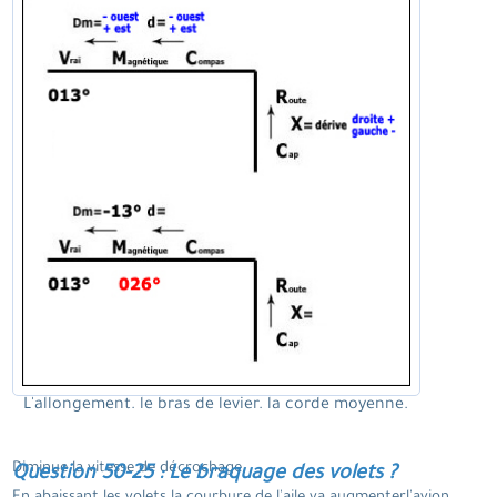
L'allongement. le bras de levier. la corde moyenne.
Diminue la vitesse de décrochage.
Question 50-25 : Le braquage des volets ?