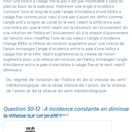
Pour une hélice à calage fixe le pas n'est pas modifiable il varie du
pied au bout de la pale pour maintenir une angle d'incidence
constant tout le long de la pale l'angle d'incidence d'une hélice à
calage fixe comme pour celui d'une aile d'avion est défini comme
l'angle entre la ligne de corde et le vent relatif la différence avec
une hélice est que le vent relatif est la résultant de l'écoulement dû
à la rotation de l'hélice et l'écoulement dû à la vitesse d'avancement
de l'avionsi vous modifiez l'une de ces valeurs l'angle d'incidence
change 694si la vitesse de rotation augmente pour une vitesse de
l'avion inchangée l'angle d'incidence entre la pale d'une hélice à
calage fixe et le vent relatif augmenterasi la vitesse de l'avion
augmente pour une vitesse de rotation de l'hélice inchangée l'angle
d'incidence entre la pale d'une hélice à calage fixe et le vent relatif
diminuera
Du régime de rotation de l'hélice et de la vitesse du vent
météorologique. de la seule vitesse de l'avion. de la vitesse
de l'avion et de la vitesse du vent météorologique.
Question 50-12 : A incidence constante on diminue
La portance et la traînée diminuent.
la vitesse sur un profil ?