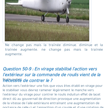
Ne change pas mais la traînée diminue. diminue et la
traînée augmente. ne change pas mais la traînée
augmente.
Question 50-9 : En virage stabilisé l'action vers
l'extérieur sur la commande de roulis vient de la
Roulis induit.
nécessité de contrer le ?
Action vers l'extérieur une fois que vous êtes établi en virage pour
le stabiliser vous devrez ramener légèrement le manche vers
l'extérieur du virage pour contrer le roulis induitun effet de lacet
direct dû au gouvernail de direction provoque une augmentation
de la vitesse de l'aile extérieure entraînant une augmentation de
portance de celle ci et l'apparition d'un couple et d'une rotation de