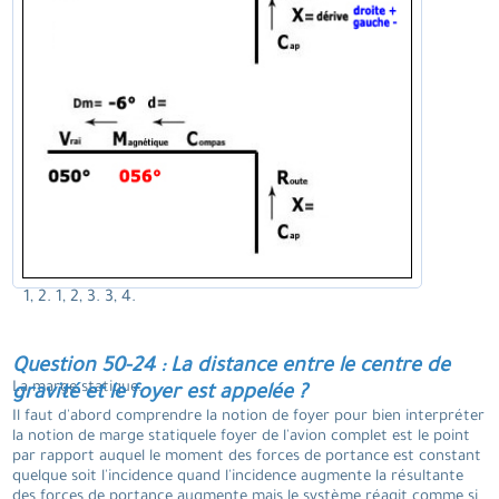
1, 2. 1, 2, 3. 3, 4.
Question 50-24 : La distance entre le centre de
La marge statique.
gravité et le foyer est appelée ?
Il faut d'abord comprendre la notion de foyer pour bien interpréter
la notion de marge statiquele foyer de l'avion complet est le point
par rapport auquel le moment des forces de portance est constant
quelque soit l'incidence quand l'incidence augmente la résultante
des forces de portance augmente mais le système réagit comme si