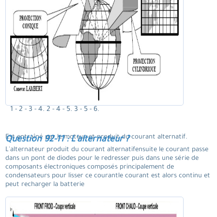
1 - 2 - 3 - 4. 2 - 4 - 5. 3 - 5 - 6.
Est entraîné par le moteur et produit du courant alternatif.
Question 92-11 : L'alternateur ?
L'alternateur produit du courant alternatifensuite le courant passe
dans un pont de diodes pour le redresser puis dans une série de
composants électroniques composés principalement de
condensateurs pour lisser ce courantle courant est alors continu et
peut recharger la batterie