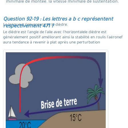
minimale de montée. la vitesse minimale de sustentation.
Question 92-19 : Les lettres a b c représentent
La longueur l'envergure et le dièdre.
respectivement 471 ?
Le dièdre est l'angle de l'aile avec l'horizontalele dièdre est
généralement positif améliorant ainsi la stabilité en roulis l'aéronef
aura tendance à revenir à plat après une perturbation