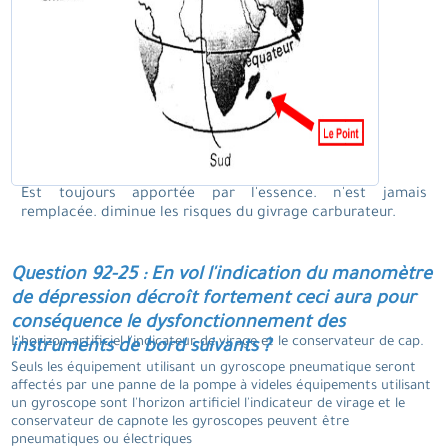
Est toujours apportée par l'essence. n'est jamais
remplacée. diminue les risques du givrage carburateur.
Question 92-25 : En vol l'indication du manomètre
de dépression décroît fortement ceci aura pour
conséquence le dysfonctionnement des
L'horizon artificiel l'indicateur de virage et le conservateur de cap.
instruments de bord suivants ?
Seuls les équipement utilisant un gyroscope pneumatique seront
affectés par une panne de la pompe à videles équipements utilisant
un gyroscope sont l'horizon artificiel l'indicateur de virage et le
conservateur de capnote les gyroscopes peuvent être
pneumatiques ou électriques