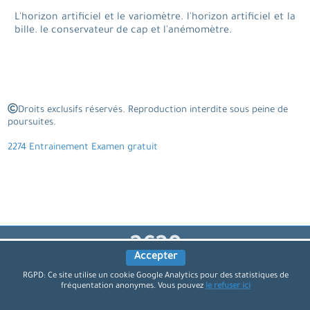
L'horizon artificiel et le variomètre. l'horizon artificiel et la
bille. le conservateur de cap et l'anémomètre.
Droits exclusifs réservés. Reproduction interdite sous peine de
poursuites.
2274 Entrainement Examen gratuit
4230
Accepter
Questions expliquées
RGPD: Ce site utilise un cookie Google Analytics pour des statistiques de
1242
fréquentation anonymes. Vous pouvez
le refuser ici
Annexes et documents