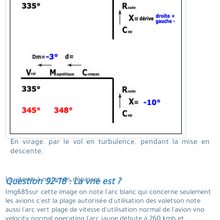
En virage. par le vol en turbulence. pendant la mise en
descente.
La vitesse à ne jamais dépasser.
Question 92-18 : La vne est ?
Img685sur cette image on note l'arc blanc qui concerne seulement
les avions c'est la plage autorisée d'utilisation des voletson note
aussi l'arc vert plage de vitesse d'utilisation normal de l'avion vno
velocity normal operating l'arc jaune débute à 260 kmh et