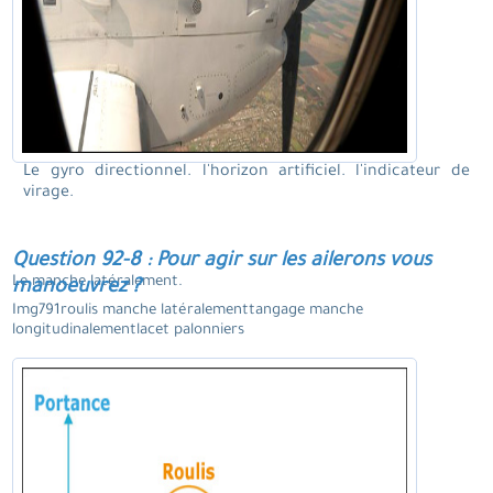
Le gyro directionnel. l'horizon artificiel. l'indicateur de
virage.
Question 92-8 : Pour agir sur les ailerons vous
Le manche latéralement.
manoeuvrez ?
Img791roulis manche latéralementtangage manche
longitudinalementlacet palonniers