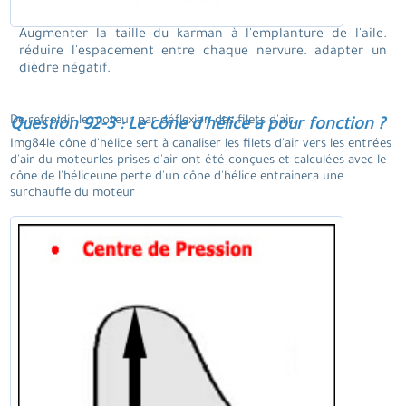
Augmenter la taille du karman à l'emplanture de l'aile.
réduire l'espacement entre chaque nervure. adapter un
dièdre négatif.
De refroidir le moteur par déflexion des filets d'air.
Question 92-3 : Le cône d'hélice a pour fonction ?
Img84le cône d'hélice sert à canaliser les filets d'air vers les entrées
d'air du moteurles prises d'air ont été conçues et calculées avec le
cône de l'héliceune perte d'un cône d'hélice entrainera une
surchauffe du moteur