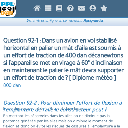
5
membres en ligne en ce moment.
Rejoignez-les
Question 92-1 : Dans un avion en vol stabilisé
horizontal en palier un mât d'aile est soumis à
un effort de traction de 400 dan décanewtons
si l'appareil se met en virage à 60° d'inclinaison
en maintenant le palier le mât devra supporter
un effort de traction de ? [ Diplome météo ]
800 dan
Question 92-2 : Pour diminuer l'effort de flexion à
Placer les réservoirs de carburant dans les ailes.
l'emplanture de l'aile le constructeur peut ?
En mettant les réservoirs dans les ailes on ne diminue pas la
portance générée par les ailes mais on diminue le moment de
flexion et donc on évite les risques de cassures à l'emplanture à la