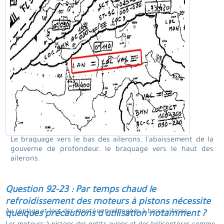
Le braquage vers le bas des ailerons. l'abaissement de la
gouverne de profondeur. le braquage vers le haut des
ailerons.
Question 92-23 : Par temps chaud le
refroidissement des moteurs à pistons nécessite
Au roulage et lors des montées prolongées à basse vitesse.
quelques précautions d'utilisation notamment ?