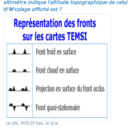
altimètre indique l'altitude topographique de celui
Le qnh.
ci le calage affiché est ?
Le qfe. 1013,25 hpa. le qne.