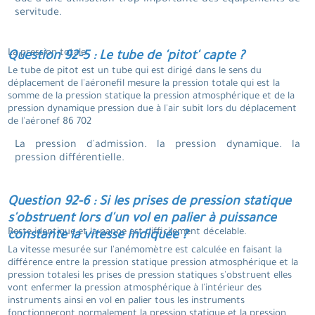
due à une utilisation trop importante des équipements de
servitude.
La pression totale.
Question 92-5 : Le tube de 'pitot' capte ?
Le tube de pitot est un tube qui est dirigé dans le sens du
déplacement de l'aéronefil mesure la pression totale qui est la
somme de la pression statique la pression atmosphérique et de la
pression dynamique pression due à l'air subit lors du déplacement
de l'aéronef 86 702
La pression d'admission. la pression dynamique. la
pression différentielle.
Question 92-6 : Si les prises de pression statique
s'obstruent lors d'un vol en palier à puissance
Reste identique et la panne est difficilement décelable.
constante la vitesse indiquée ?
La vitesse mesurée sur l'anémomètre est calculée en faisant la
différence entre la pression statique pression atmosphérique et la
pression totalesi les prises de pression statiques s'obstruent elles
vont enfermer la pression atmosphérique à l'intérieur des
instruments ainsi en vol en palier tous les instruments
fonctionneront normalement la pression statique et la pression